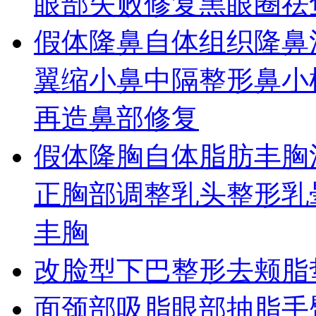
眼部失败修复
黑眼圈
祛
假体隆鼻
自体组织隆鼻
翼缩小
鼻中隔整形
鼻小
再造
鼻部修复
假体隆胸
自体脂肪丰胸
正
胸部调整
乳头整形
乳
丰胸
改脸型
下巴整形
去颊脂
面颈部吸脂
眼部抽脂
手