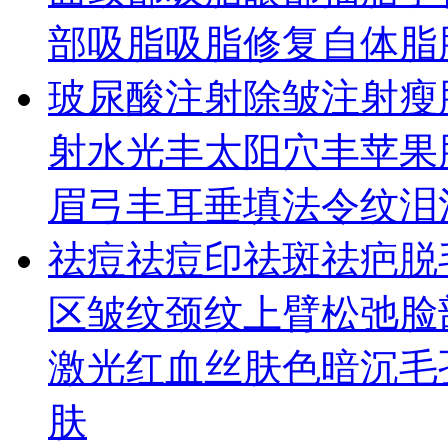
部吸脂
吸脂修复
自体脂
玻尿酸
注射除皱
注射瘦
射水光
丰太阳穴
丰苹果
眉弓
丰耳垂
填法令纹
泪
祛痘祛痘印
祛斑
祛疤
脱
区皱纹
颈纹
上臂松弛
脸
激光
红血丝
肤色暗沉
毛
肤