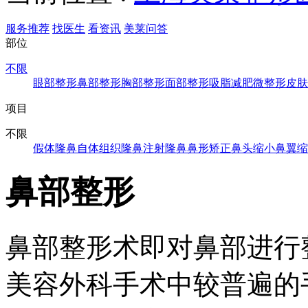
服务推荐
找医生
看资讯
美莱问答
部位
不限
眼部整形
鼻部整形
胸部整形
面部整形
吸脂减肥
微整形
皮肤
项目
不限
假体隆鼻
自体组织隆鼻
注射隆鼻
鼻形矫正
鼻头缩小
鼻翼缩
鼻部整形
鼻部整形术即对鼻部进行
美容外科手术中较普遍的