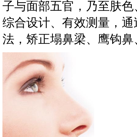
子与面部五官，乃至肤色
综合设计、有效测量，通
法，矫正塌鼻梁、鹰钩鼻