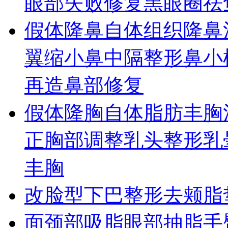
眼部失败修复
黑眼圈
祛
假体隆鼻
自体组织隆鼻
翼缩小
鼻中隔整形
鼻小
再造
鼻部修复
假体隆胸
自体脂肪丰胸
正
胸部调整
乳头整形
乳
丰胸
改脸型
下巴整形
去颊脂
面颈部吸脂
眼部抽脂
手