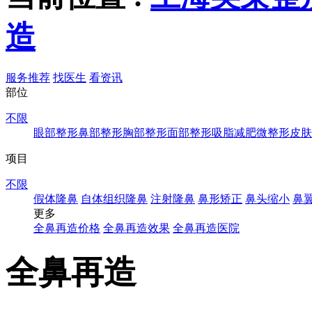
造
服务推荐
找医生
看资讯
部位
不限
眼部整形
鼻部整形
胸部整形
面部整形
吸脂减肥
微整形
皮肤
项目
不限
假体隆鼻
自体组织隆鼻
注射隆鼻
鼻形矫正
鼻头缩小
鼻
更多
全鼻再造价格
全鼻再造效果
全鼻再造医院
全鼻再造