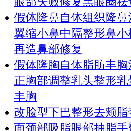
眼部失败修复
黑眼圈
祛
假体隆鼻
自体组织隆鼻
翼缩小
鼻中隔整形
鼻小
再造
鼻部修复
假体隆胸
自体脂肪丰胸
正
胸部调整
乳头整形
乳
丰胸
改脸型
下巴整形
去颊脂
面颈部吸脂
眼部抽脂
手