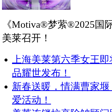
《Motiva®梦萦®20
美莱召开！
上海美莱第六季女王即
品耀世发布！
新春送暖，情满曹家堰
爱活动！