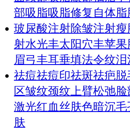
部吸脂
吸脂修复
自体脂
玻尿酸
注射除皱
注射瘦
射水光
丰太阳穴
丰苹果
眉弓
丰耳垂
填法令纹
泪
祛痘祛痘印
祛斑
祛疤
脱
区皱纹
颈纹
上臂松弛
脸
激光
红血丝
肤色暗沉
毛
肤