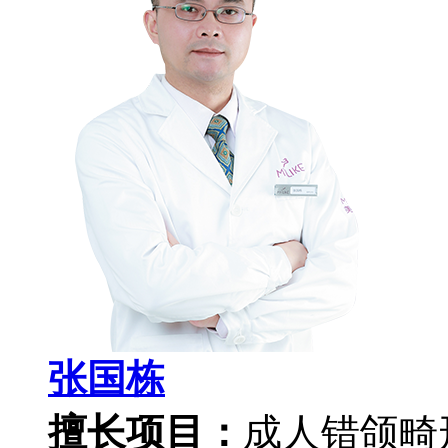
张国栋
擅长项目：
成人错颌畸