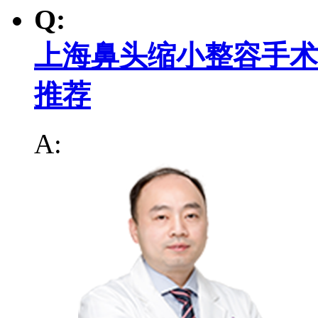
Q:
上海鼻头缩小整容手术
推荐
A: