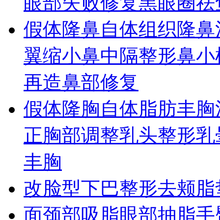
眼部失败修复
黑眼圈
祛
假体隆鼻
自体组织隆鼻
翼缩小
鼻中隔整形
鼻小
再造
鼻部修复
假体隆胸
自体脂肪丰胸
正
胸部调整
乳头整形
乳
丰胸
改脸型
下巴整形
去颊脂
面颈部吸脂
眼部抽脂
手