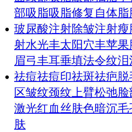
部吸脂
吸脂修复
自体脂
玻尿酸
注射除皱
注射瘦
射水光
丰太阳穴
丰苹果
眉弓
丰耳垂
填法令纹
泪
祛痘祛痘印
祛斑
祛疤
脱
区皱纹
颈纹
上臂松弛
脸
激光
红血丝
肤色暗沉
毛
肤