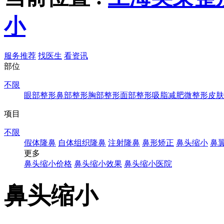
小
服务推荐
找医生
看资讯
部位
不限
眼部整形
鼻部整形
胸部整形
面部整形
吸脂减肥
微整形
皮肤
项目
不限
假体隆鼻
自体组织隆鼻
注射隆鼻
鼻形矫正
鼻头缩小
鼻
更多
鼻头缩小价格
鼻头缩小效果
鼻头缩小医院
鼻头缩小