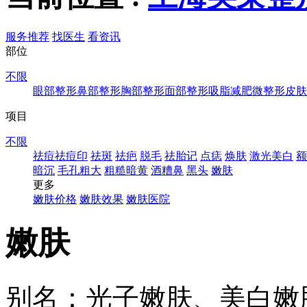
服务推荐
找医生
看资讯
部位
不限
眼部整形
鼻部整形
胸部整形
面部整形
吸脂减肥
微整形
皮肤
项目
不限
祛痘祛痘印
祛斑
祛疤
脱毛
祛胎记
点痣
焕肤
激光美白
额
暗沉
毛孔粗大
粗糙暗黄
酒糟鼻
黑头
嫩肤
更多
嫩肤价格
嫩肤效果
嫩肤医院
嫩肤
别名：光子嫩肤、美白嫩