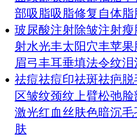
部吸脂
吸脂修复
自体脂
玻尿酸
注射除皱
注射瘦
射水光
丰太阳穴
丰苹果
眉弓
丰耳垂
填法令纹
泪
祛痘祛痘印
祛斑
祛疤
脱
区皱纹
颈纹
上臂松弛
脸
激光
红血丝
肤色暗沉
毛
肤