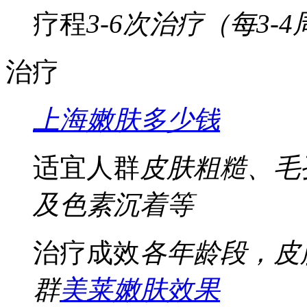
疗程
3-6次治疗（每3-
治疗
上海嫩肤多少钱
适宜人群
皮肤粗糙、毛
及色素沉着等
治疗成效
各年龄段，皮
群
美莱嫩肤效果