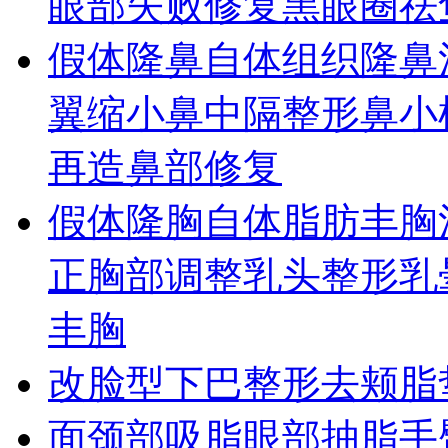
眼部失败修复
黑眼圈
祛
假体隆鼻
自体组织隆鼻
翼缩小
鼻中隔整形
鼻小
再造
鼻部修复
假体隆胸
自体脂肪丰胸
正
胸部调整
乳头整形
乳
丰胸
改脸型
下巴整形
去颊脂
面颈部吸脂
眼部抽脂
手