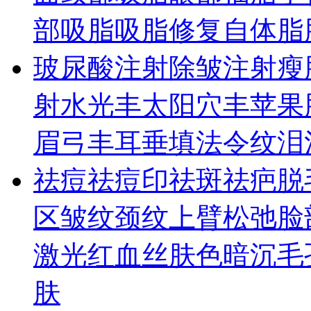
部吸脂
吸脂修复
自体脂
玻尿酸
注射除皱
注射瘦
射水光
丰太阳穴
丰苹果
眉弓
丰耳垂
填法令纹
泪
祛痘祛痘印
祛斑
祛疤
脱
区皱纹
颈纹
上臂松弛
脸
激光
红血丝
肤色暗沉
毛
肤