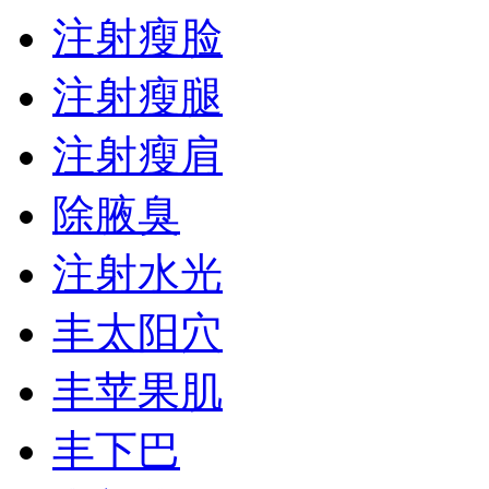
注射瘦脸
注射瘦腿
注射瘦肩
除腋臭
注射水光
丰太阳穴
丰苹果肌
丰下巴