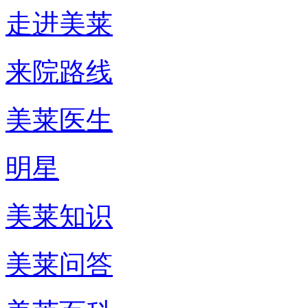
走进美莱
来院路线
美莱医生
明星
美莱知识
美莱问答