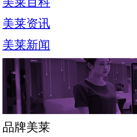
美莱百科
美莱资讯
美莱新闻
品牌美莱