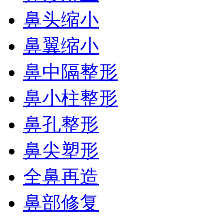
鼻头缩小
鼻翼缩小
鼻中隔整形
鼻小柱整形
鼻孔整形
鼻尖塑形
全鼻再造
鼻部修复