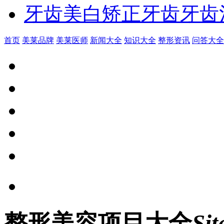
牙齿美白
矫正牙齿
牙齿
首页
美莱品牌
美莱医师
新闻大全
知识大全
整形资讯
问答大全
整形美容项目大全
Si