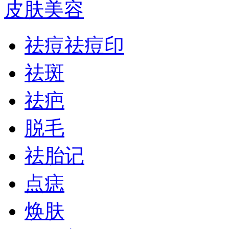
皮肤美容
祛痘祛痘印
祛斑
祛疤
脱毛
祛胎记
点痣
焕肤