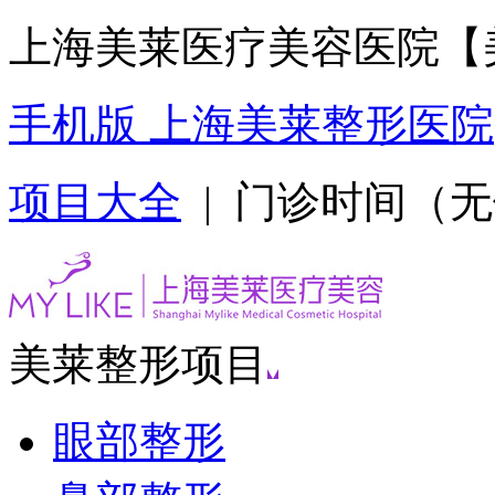
上海美莱医疗美容医院【
手机版 上海美莱整形医院
项目大全
| 门诊时间（无假日
美莱整形项目
眼部整形