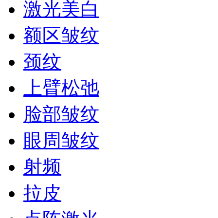
激光美白
额区皱纹
颈纹
上臂松弛
脸部皱纹
眼周皱纹
射频
拉皮