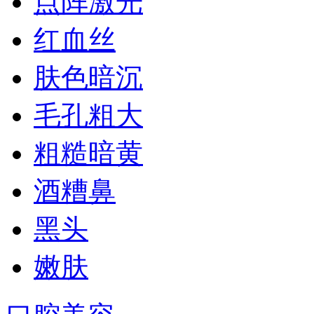
点阵激光
红血丝
肤色暗沉
毛孔粗大
粗糙暗黄
酒糟鼻
黑头
嫩肤