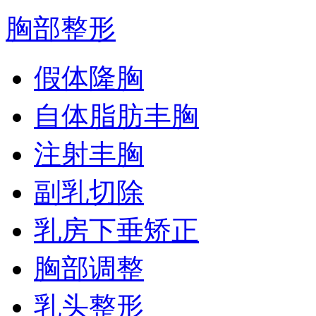
胸部整形
假体隆胸
自体脂肪丰胸
注射丰胸
副乳切除
乳房下垂矫正
胸部调整
乳头整形