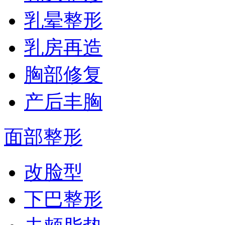
乳晕整形
乳房再造
胸部修复
产后丰胸
面部整形
改脸型
下巴整形