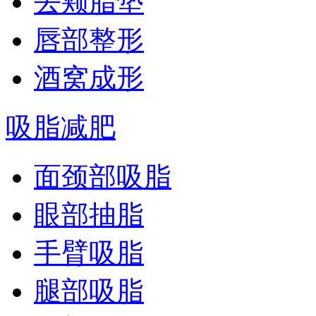
去颊脂垫
唇部整形
酒窝成形
吸脂减肥
面颈部吸脂
眼部抽脂
手臂吸脂
腿部吸脂