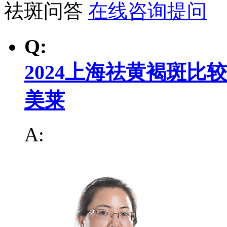
祛斑问答
在线咨询提问
Q:
2024上海祛黄褐斑
美莱
A: