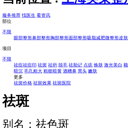
服务推荐
找医生
看资讯
部位
不限
眼部整形
鼻部整形
胸部整形
面部整形
吸脂减肥
微整形
皮肤
项目
不限
祛痘祛痘印
祛斑
祛疤
脱毛
祛胎记
点痣
焕肤
激光美白
额
暗沉
毛孔粗大
粗糙暗黄
酒糟鼻
黑头
嫩肤
更多
祛斑价格
祛斑效果
祛斑医院
祛斑
别名：祛色斑