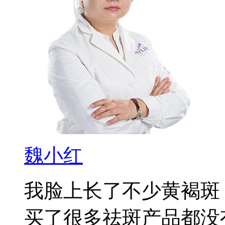
魏小红
我脸上长了不少黄褐斑
买了很多祛斑产品都没