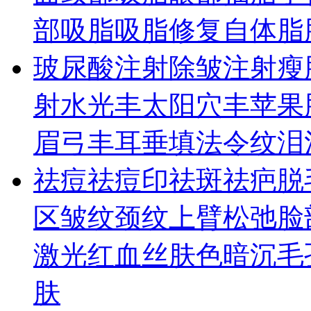
部吸脂
吸脂修复
自体脂
玻尿酸
注射除皱
注射瘦
射水光
丰太阳穴
丰苹果
眉弓
丰耳垂
填法令纹
泪
祛痘祛痘印
祛斑
祛疤
脱
区皱纹
颈纹
上臂松弛
脸
激光
红血丝
肤色暗沉
毛
肤