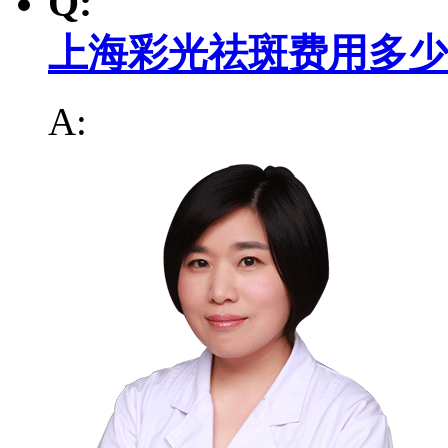
Q:
上海彩光祛斑费用多少
A: