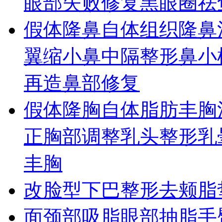
眼部失败修复
黑眼圈
祛
假体隆鼻
自体组织隆鼻
翼缩小
鼻中隔整形
鼻小
再造
鼻部修复
假体隆胸
自体脂肪丰胸
正
胸部调整
乳头整形
乳
丰胸
改脸型
下巴整形
去颊脂
面颈部吸脂
眼部抽脂
手