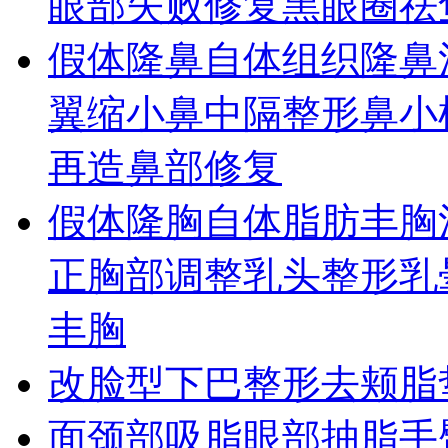
眼部失败修复
黑眼圈
祛
假体隆鼻
自体组织隆鼻
翼缩小
鼻中隔整形
鼻小
再造
鼻部修复
假体隆胸
自体脂肪丰胸
正
胸部调整
乳头整形
乳
丰胸
改脸型
下巴整形
去颊脂
面颈部吸脂
眼部抽脂
手