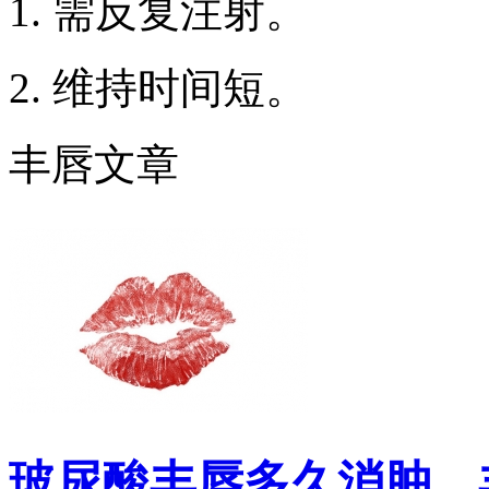
1. 需反复注射。
2. 维持时间短。
丰唇文章
玻尿酸丰唇多久消肿，