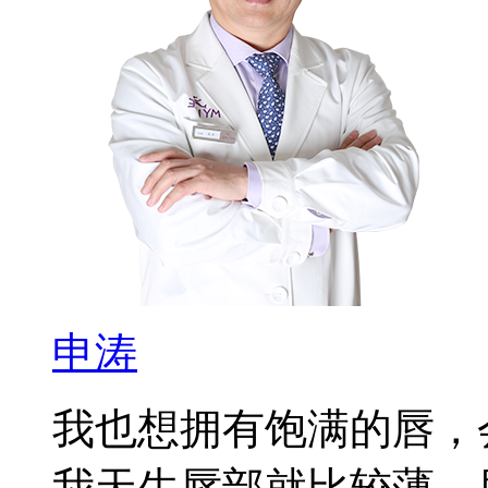
申涛
我也想拥有饱满的唇，
我天生唇部就比较薄，