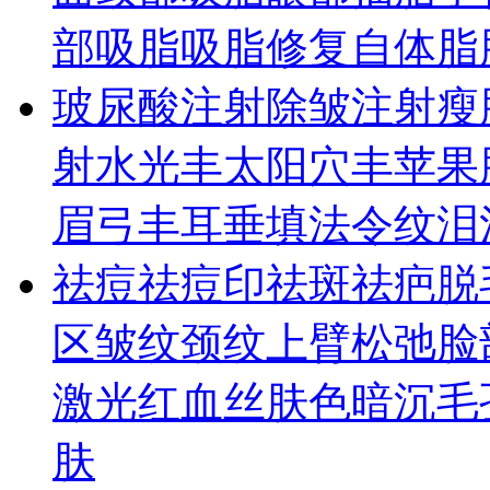
部吸脂
吸脂修复
自体脂
玻尿酸
注射除皱
注射瘦
射水光
丰太阳穴
丰苹果
眉弓
丰耳垂
填法令纹
泪
祛痘祛痘印
祛斑
祛疤
脱
区皱纹
颈纹
上臂松弛
脸
激光
红血丝
肤色暗沉
毛
肤