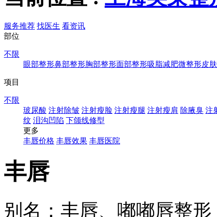
服务推荐
找医生
看资讯
部位
不限
眼部整形
鼻部整形
胸部整形
面部整形
吸脂减肥
微整形
皮肤
项目
不限
玻尿酸
注射除皱
注射瘦脸
注射瘦腿
注射瘦肩
除腋臭
注
纹
泪沟凹陷
下颌线修型
更多
丰唇价格
丰唇效果
丰唇医院
丰唇
别名：丰唇、嘟嘟唇整形