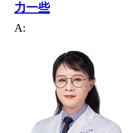
力一些
A: