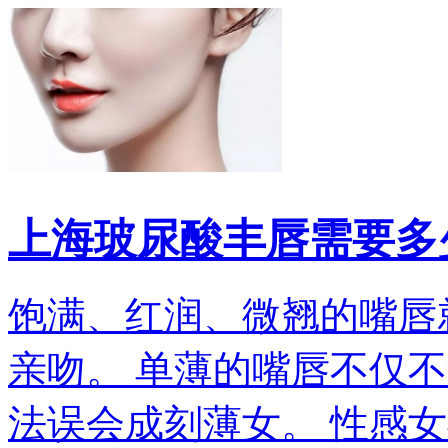
上海玻尿酸丰唇需要多
饱满、红润、微翘的嘴唇
亲吻。 单薄的嘴唇不仅
法误会成刻薄女。 性感女神