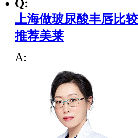
Q:
上海做玻尿酸丰唇比较
推荐美莱
A: