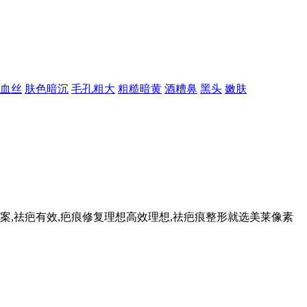
血丝
肤色暗沉
毛孔粗大
粗糙暗黄
酒糟鼻
黑头
嫩肤
,祛疤有效,疤痕修复理想高效理想,祛疤痕整形就选美莱像素