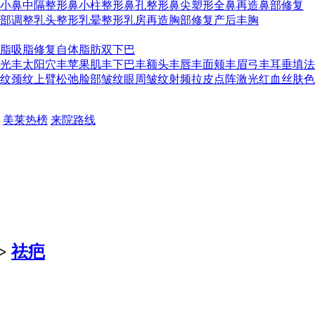
小
鼻中隔整形
鼻小柱整形
鼻孔整形
鼻尖塑形
全鼻再造
鼻部修复
部调整
乳头整形
乳晕整形
乳房再造
胸部修复
产后丰胸
脂
吸脂修复
自体脂肪
双下巴
光
丰太阳穴
丰苹果肌
丰下巴
丰额头
丰唇
丰面颊
丰眉弓
丰耳垂
填法
纹
颈纹
上臂松弛
脸部皱纹
眼周皱纹
射频
拉皮
点阵激光
红血丝
肤色
美莱热榜
来院路线
>
祛疤