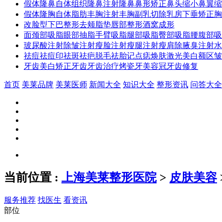
假体隆鼻
自体组织隆鼻
注射隆鼻
鼻形矫正
鼻头缩小
鼻翼缩
假体隆胸
自体脂肪丰胸
注射丰胸
副乳切除
乳房下垂矫正
胸
改脸型
下巴整形
去颊脂垫
唇部整形
酒窝成形
面颈部吸脂
眼部抽脂
手臂吸脂
腿部吸脂
臀部吸脂
腰腹部吸
玻尿酸
注射除皱
注射瘦脸
注射瘦腿
注射瘦肩
除腋臭
注射水
祛痘祛痘印
祛斑
祛疤
脱毛
祛胎记
点痣
焕肤
激光美白
额区皱
牙齿美白
矫正牙齿
牙齿治疗
烤瓷牙
美容冠
牙齿修复
首页
美莱品牌
美莱医师
新闻大全
知识大全
整形资讯
问答大全
当前位置
:
上海美莱整形医院
>
皮肤美容
服务推荐
找医生
看资讯
部位