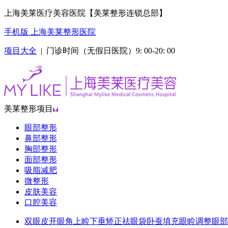
上海美莱医疗美容医院【美莱整形连锁总部】
手机版 上海美莱整形医院
项目大全
| 门诊时间（无假日医院）9: 00-20: 00
美莱整形项目
眼部整形
鼻部整形
胸部整形
面部整形
吸脂减肥
微整形
皮肤美容
口腔美容
双眼皮
开眼角
上睑下垂矫正
祛眼袋
卧蚕填充
眼睑调整
眼部