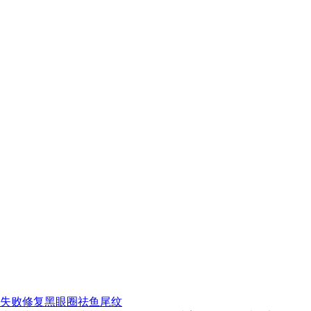
失败修复
黑眼圈
祛鱼尾纹