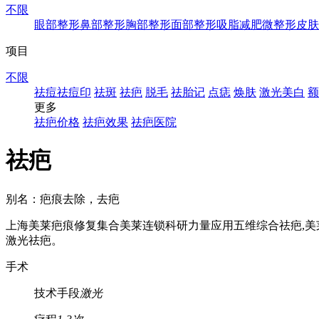
不限
眼部整形
鼻部整形
胸部整形
面部整形
吸脂减肥
微整形
皮肤
项目
不限
祛痘祛痘印
祛斑
祛疤
脱毛
祛胎记
点痣
焕肤
激光美白
额
更多
祛疤价格
祛疤效果
祛疤医院
祛疤
别名：疤痕去除，去疤
上海美莱疤痕修复集合美莱连锁科研力量应用五维综合祛疤,美
激光祛疤。
手术
技术手段
激光