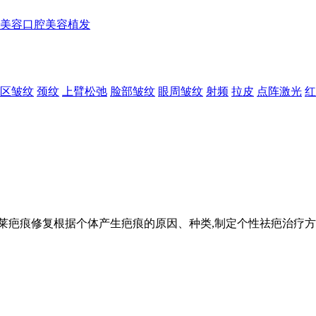
美容
口腔美容
植发
区皱纹
颈纹
上臂松弛
脸部皱纹
眼周皱纹
射频
拉皮
点阵激光
红
莱疤痕修复根据个体产生疤痕的原因、种类,制定个性祛疤治疗方案