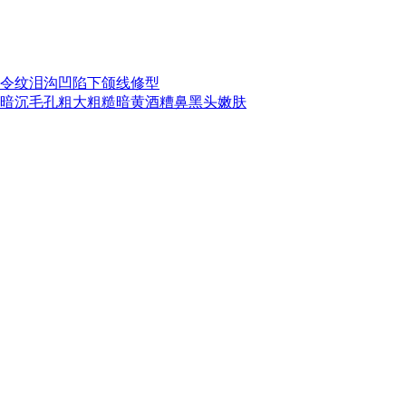
令纹
泪沟凹陷
下颌线修型
暗沉
毛孔粗大
粗糙暗黄
酒糟鼻
黑头
嫩肤