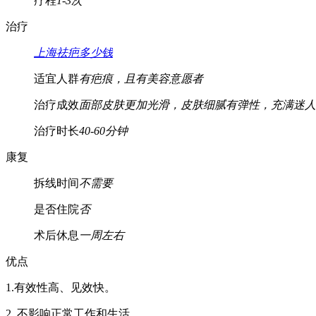
疗程
1-3次
治疗
上海祛疤多少钱
适宜人群
有疤痕，且有美容意愿者
治疗成效
面部皮肤更加光滑，皮肤细腻有弹性，充满迷人
治疗时长
40-60分钟
康复
拆线时间
不需要
是否住院
否
术后休息
一周左右
优点
1.有效性高、见效快。
2. 不影响正常工作和生活。