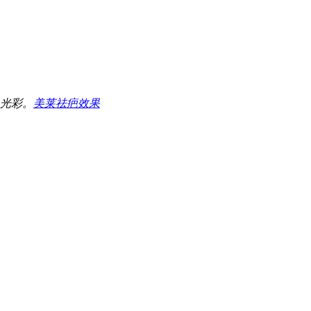
光彩。
美莱祛疤效果