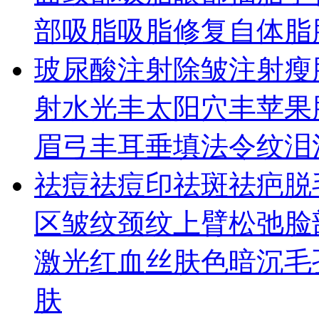
部吸脂
吸脂修复
自体脂
玻尿酸
注射除皱
注射瘦
射水光
丰太阳穴
丰苹果
眉弓
丰耳垂
填法令纹
泪
祛痘祛痘印
祛斑
祛疤
脱
区皱纹
颈纹
上臂松弛
脸
激光
红血丝
肤色暗沉
毛
肤