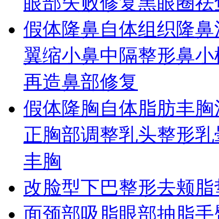
眼部失败修复
黑眼圈
祛
假体隆鼻
自体组织隆鼻
翼缩小
鼻中隔整形
鼻小
再造
鼻部修复
假体隆胸
自体脂肪丰胸
正
胸部调整
乳头整形
乳
丰胸
改脸型
下巴整形
去颊脂
面颈部吸脂
眼部抽脂
手