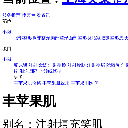
服务推荐
找医生
看资讯
部位
不限
眼部整形
鼻部整形
胸部整形
面部整形
吸脂减肥
微整形
皮肤
项目
不限
玻尿酸
注射除皱
注射瘦脸
注射瘦腿
注射瘦肩
除腋臭
注
纹
泪沟凹陷
下颌线修型
更多
丰苹果肌价格
丰苹果肌效果
丰苹果肌医院
丰苹果肌
别名：注射填充笑肌