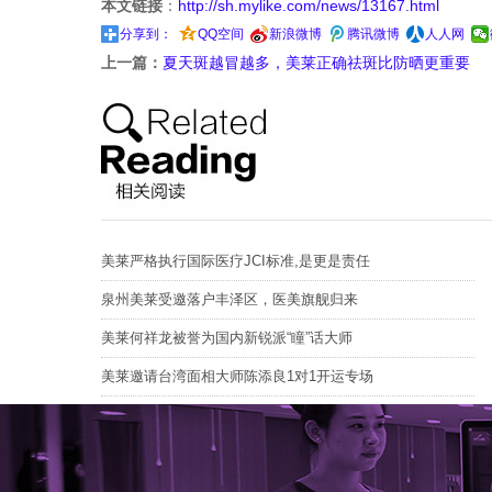
本文链接
：
http://sh.mylike.com/news/13167.html
分享到：
QQ空间
新浪微博
腾讯微博
人人网
上一篇：
夏天斑越冒越多，美莱正确祛斑比防晒更重要
美莱严格执行国际医疗JCI标准,是更是责任
泉州美莱受邀落户丰泽区，医美旗舰归来
美莱何祥龙被誉为国内新锐派“瞳”话大师
美莱邀请台湾面相大师陈添良1对1开运专场