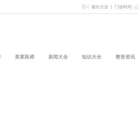
项目大全
| 门诊时间（无假
牌
美莱医师
新闻大全
知识大全
整形资讯