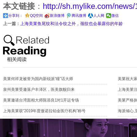
本文链接
：
http://sh.mylike.com/news
分享到：
QQ空间
新浪微博
腾讯微博
人人网
微信
上一篇：
上海美莱鱼尾纹和法令纹之外，颈纹也会暴露你的年龄
美莱何祥龙被誉为国内新锐派“瞳”话大师
美莱祝大
泉州美莱受邀落户丰泽区，医美旗舰归来
上海美莱注
美莱邀请台湾面相大师陈添良1对1开运专场
美莱严格执
上海美莱获“2019年度傲诺拉铂金医疗机构”称号
海派倾心,