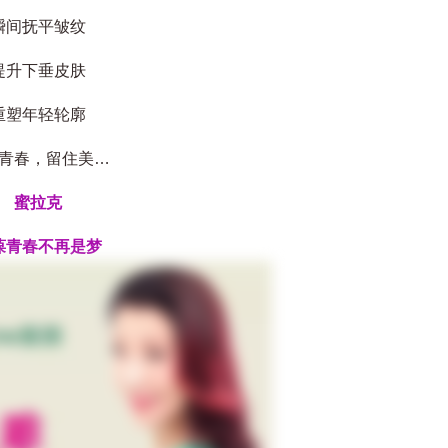
间抚平皱纹
升下垂皮肤
塑年轻轮廓
春，留住美…
蜜拉克
青春不再是梦