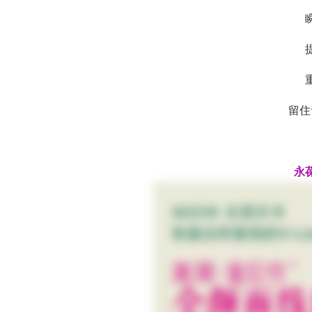
瞬
提
重
留住青
永葆