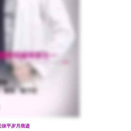
抹平岁月痕迹