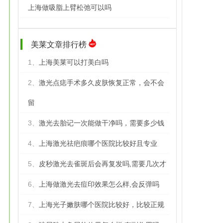
上海做吸脂上臂松弛可以吗
美莱文章排行榜
1、
上海美莱可以打美白吗
2、
激光点痣手术多久皮肤恢复正常，会不会
留
3、
激光去胎记一次能做干净吗，需要多少钱
4、
上海激光祛疤痕哪个医院比较好且专业
5、
皮秒激光去雀斑后会再复发吗,需要几次才
6、
上海做激光去痘印效果怎么样,会反弹吗
7、
上海光子嫩肤哪个医院比较好，比较正规