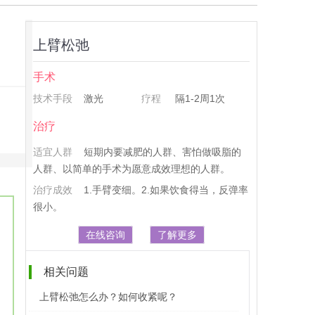
上臂松弛
手术
技术手段
激光
疗程
隔1-2周1次
治疗
适宜人群
短期内要减肥的人群、害怕做吸脂的
人群、以简单的手术为愿意成效理想的人群。
治疗成效
1.手臂变细。2.如果饮食得当，反弹率
很小。
在线咨询
了解更多
相关问题
上臂松弛怎么办？如何收紧呢？