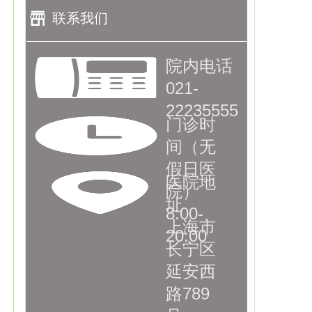
联系我们
院内电话
021-
22235555
门诊时
间（无
假日医
医院地
院）
址
8:00-
上海市
20:00
长宁区
延安西
路789