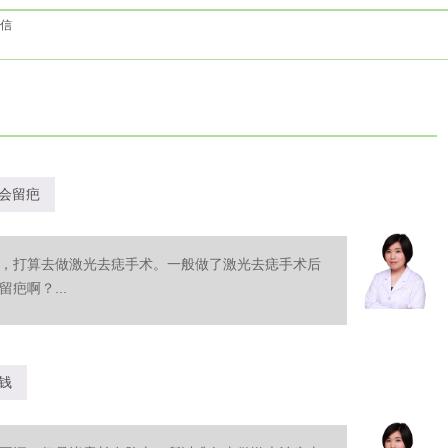
信
会留疤
，打算去做激光去痣手术。一般做了激光去痣手术后
疤啊？...
钱