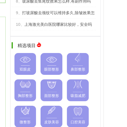
8、
玻尿酸去鱼尾纹效果怎么样,有副作用吗
9、
打玻尿酸去颈纹可以维持多久,除皱效果怎
10、
上海激光美白医院哪家比较好，安全吗
精选项目
双眼皮
眼部整形
鼻部整形
胸部整形
面部整形
吸脂减肥
微整形
皮肤美容
口腔美容