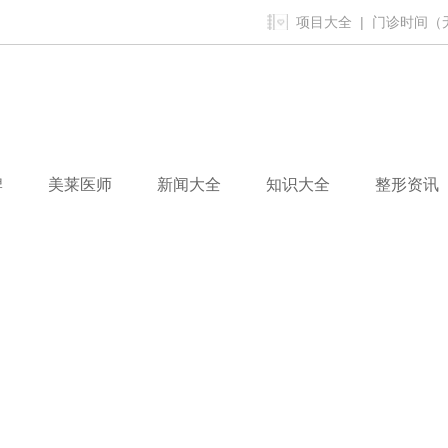
项目大全
| 门诊时间（无假
牌
美莱医师
新闻大全
知识大全
整形资讯