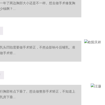
一年了两边胸部大小还是不一样。想去做手术修复胸
钱啊？...
乳头凹陷需要做手术矫正，不然会影响今后哺乳。准
手术矫...
呀
行胸部有点下垂了。想去做整形手术矫正，不知道上
房下垂...