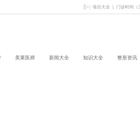
项目大全
| 门诊时间（无假
牌
美莱医师
新闻大全
知识大全
整形资讯