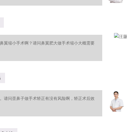
鼻翼缩小手术啊？请问鼻翼肥大做手术缩小大概需要
吗
。请问歪鼻子做手术矫正有没有风险啊，矫正术后效