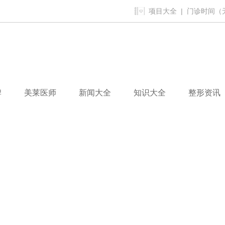
项目大全
| 门诊时间（无假
牌
美莱医师
新闻大全
知识大全
整形资讯