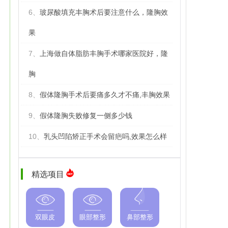
6、
玻尿酸填充丰胸术后要注意什么，隆胸效
果
7、
上海做自体脂肪丰胸手术哪家医院好，隆
胸
8、
假体隆胸手术后要痛多久才不痛,丰胸效果
9、
假体隆胸失败修复一侧多少钱
10、
乳头凹陷矫正手术会留疤吗,效果怎么样
精选项目
双眼皮
眼部整形
鼻部整形