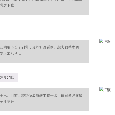
房下垂...
己的腋下长了副乳，真的好难看啊。想去做手术切
正常活动...
效果好吗
手术。目前比较想做玻尿酸丰胸手术，请问做玻尿酸
注意什...