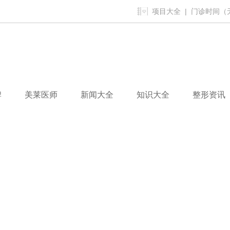
项目大全
| 门诊时间（无假
牌
美莱医师
新闻大全
知识大全
整形资讯