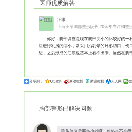
医师优质解答
汪灏
上海美莱胸部整形院长,20余年专注胸整
你好，胸部调整是现在胸部变小的比较好的一种
法进行乳房的缩小，常采用沿乳晕的环形切口，伤
想，之后形成的疤痕也基本上看不出来。当然在胸
分享到：
QQ空间
新浪微博
腾讯微博
人人网
微
胸部整形
已解决问题
隆胸修复需要多少钱啊，价格会不会很