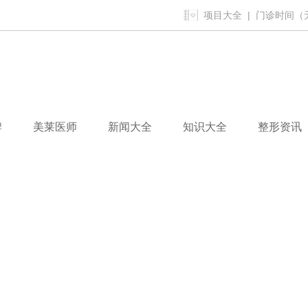
项目大全
| 门诊时间（无假
牌
美莱医师
新闻大全
知识大全
整形资讯