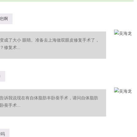
疤啊
变成了大小 眼睛。准备去上海做双眼皮修复手术了，
修复术...
样
告诉我说现在有自体脂肪丰卧蚕手术，请问自体脂肪
蚕手术...
全吗