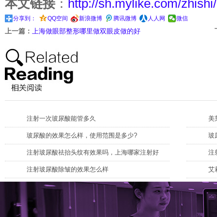
本文链接
：
http://sh.mylike.com/zhishi
分享到：
QQ空间
新浪微博
腾讯微博
人人网
微信
上一篇：
上海做眼部整形哪里做双眼皮做的好
注射一次玻尿酸能管多久
美
玻尿酸的效果怎么样，使用范围是多少?
玻
注射玻尿酸祛抬头纹有效果吗，上海哪家注射好
注
注射玻尿酸除皱的效果怎么样
艾