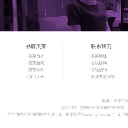
品牌美莱
联系我们
· 美莱简介
美莱地址
· 美莱新闻
在线咨询
· 美莱医师
在线预约
· 项目大全
美莱整形问答
地址：长宁区延
免责声明：本网站所收集的素材来源于
官方预约机构预约医生方式：1、集团官网“www.mylike.com