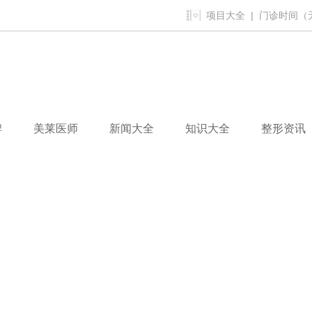
项目大全
| 门诊时间（无假
牌
美莱医师
新闻大全
知识大全
整形资讯