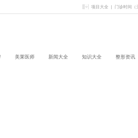
项目大全
| 门诊时间（无假
牌
美莱医师
新闻大全
知识大全
整形资讯