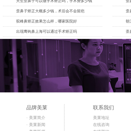
天生歪鼻子可以做手术矫正吗，手术费多少钱
歪
歪鼻子矫正大概多少钱，术后会不会留疤
歪
驼峰鼻矫正效果怎么样，哪家医院好
朝
出现鹰钩鼻上海可以通过手术矫正吗
歪
品牌美莱
联系我们
· 美莱简介
美莱地址
· 美莱新闻
在线咨询