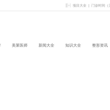
项目大全
| 门诊时间（无假
牌
美莱医师
新闻大全
知识大全
整形资讯