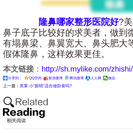
隆鼻哪家整形医院好
?
鼻子底子比较好的求美者，做到
有塌鼻梁、鼻翼宽大、鼻头肥大
假体隆鼻，这样效果更佳。
本文链接
：
http://sh.mylike.com/zhishi
分享到：
QQ空间
新浪微博
腾讯微博
人人网
微信
上一篇：
美莱:小“眼睛”适合做卧蚕吗?