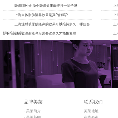
隆鼻哪种好,微创隆鼻效果能维持一辈子吗
上
上海自体脂肪隆鼻效果是真的好吗?
上
上海注射玻尿酸隆鼻的效果可以维持多久，哪些会
上
影响维持时间
上海做注射隆鼻后需要过多久才能恢复呢
上
品牌美莱
联系我们
· 美莱简介
美莱地址
· 美莱新闻
在线咨询