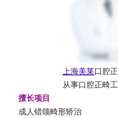
上海美莱
口腔正
从事口腔正畸工
擅长项目
成人错颌畸形矫治