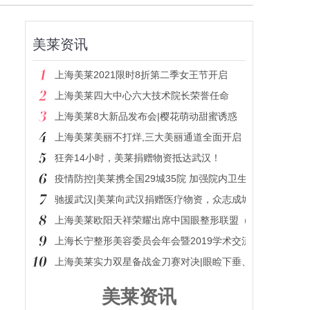
美莱资讯
上海美莱2021限时8折第二季女王节开启
上海美莱四大中心六大技术院长荣誉任命
上海美莱8大新品发布会|樱花萌动甜蜜诱惑
上海美莱美丽不打烊,三大美丽通道全面开启
狂奔14小时，美莱捐赠物资抵达武汉！
疫情防控|美莱携全国29城35院 加强院内卫生防护！
驰援武汉|美莱向武汉捐赠医疗物资，众志成城共克时艰！
上海美莱欧阳天祥荣耀出席中国眼整形联盟（BPG）
上海长宁整形美容委员会年会暨2019学术交流会议圆满结束
上海美莱实力双星备战金刀赛对决|眼睑下垂、眼修复模特
美莱资讯