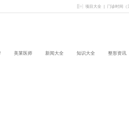
项目大全
| 门诊时间（无假
牌
美莱医师
新闻大全
知识大全
整形资讯