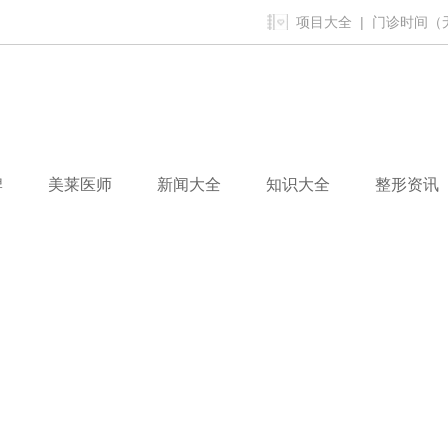
项目大全
| 门诊时间（无假
牌
美莱医师
新闻大全
知识大全
整形资讯