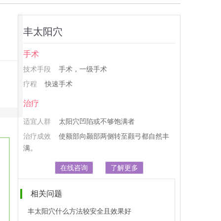
丰太阳穴
手术
技术手段
手术，一级手术
疗程
快速手术
治疗
适宜人群
太阳穴凹陷或不够饱满者
治疗成效
使额部向颞部两侧转至颧弓都自然丰
满。
在线咨询
了解更多
相关问题
丰太阳穴什么方法较安全且效果好