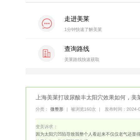
走进美莱
1分钟快速了解美莱
查询路线
美莱路线快速获取
上海美莱打玻尿酸丰太阳穴效果如何，美
分类：
微整形
|
被浏览160次
|
发布时间：2024-03-
变美诉求：
因为太阳穴凹陷导致我整个人看起来不仅仅老气还显