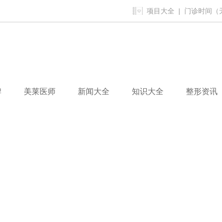
项目大全
| 门诊时间（无假
牌
美莱医师
新闻大全
知识大全
整形资讯