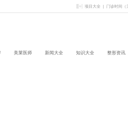
项目大全
| 门诊时间（无假
牌
美莱医师
新闻大全
知识大全
整形资讯