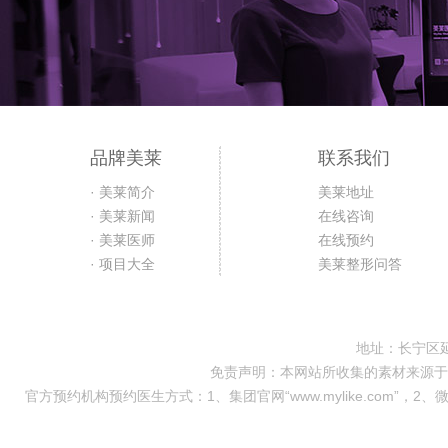
品牌美莱
联系我们
· 美莱简介
美莱地址
· 美莱新闻
在线咨询
· 美莱医师
在线预约
· 项目大全
美莱整形问答
地址：长宁区延
免责声明：本网站所收集的素材来源于
官方预约机构预约医生方式：1、集团官网“www.mylike.com