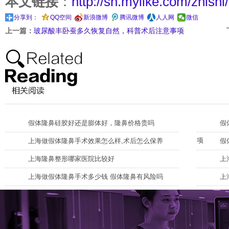
本文链接
：
http://sh.mylike.com/zhishi
分享到：
QQ空间
新浪微博
腾讯微博
人人网
微信
上一篇：
玻尿酸丰卧蚕多久恢复自然，科普术后注意事项
假体隆鼻硅胶好还是膨体好，隆鼻价格贵吗
假
项
上海做假体隆鼻手术效果怎么样,术后怎么保养
假
上海隆鼻整形哪家医院比较好
上
上海做假体隆鼻手术多少钱 假体隆鼻有风险吗
上