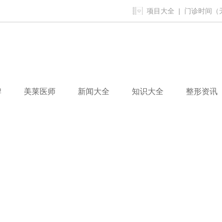
项目大全
| 门诊时间（无假
牌
美莱医师
新闻大全
知识大全
整形资讯