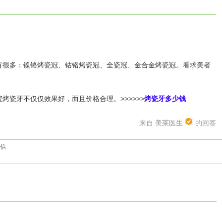
很多：镍铬烤瓷冠、钴铬烤瓷冠、全瓷冠、金合金烤瓷冠。看求美者
瓷牙不仅仅效果好，而且价格合理。>>>>>>
烤瓷牙多少钱
来自 美莱医生
的回答
信