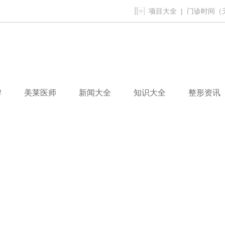
项目大全
| 门诊时间（无假
牌
美莱医师
新闻大全
知识大全
整形资讯